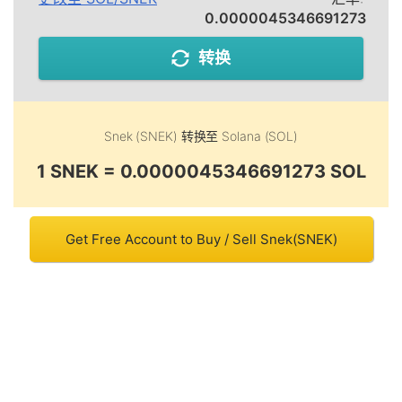
0.0000045346691273
转换
Snek (SNEK)
转换至
Solana (SOL)
1 SNEK = 0.0000045346691273 SOL
Get Free Account to Buy / Sell Snek(SNEK)