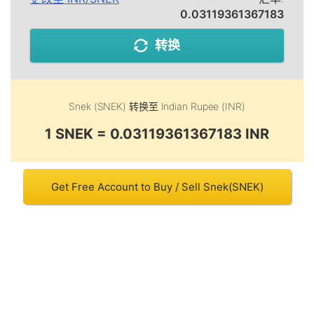
0.03119361367183
转换
Snek (SNEK)
转换至
Indian Rupee (INR)
1 SNEK = 0.03119361367183 INR
Get Free Account to Buy / Sell Snek(SNEK)