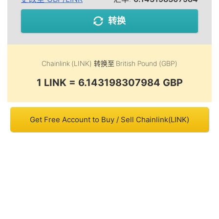
转换
Chainlink (LINK)
转换至
British Pound (GBP)
1 LINK = 6.143198307984 GBP
Get Free Account to Buy / Sell Chainlink(LINK)