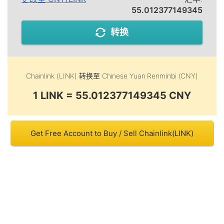
55.012377149345
转换
Chainlink (LINK)
转换至
Chinese Yuan Renminbi (CNY)
1 LINK = 55.012377149345 CNY
Get Free Account to Buy / Sell Chainlink(LINK)