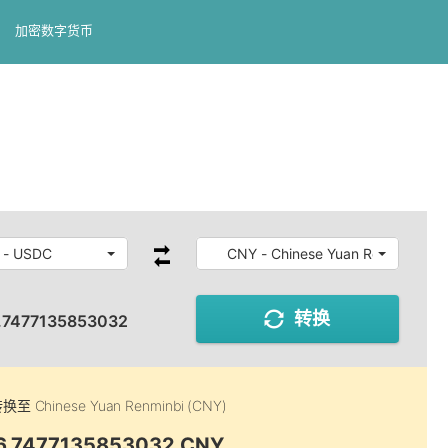
加密数字货币
率
 - USDC
CNY - Chinese Yuan Renminbi
转换
.7477135853032
转换至
Chinese Yuan Renminbi (CNY)
 6.7477135853032 CNY