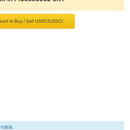
ount to Buy / Sell USDC(USDC)
平均数据。