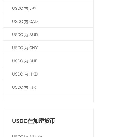
USDC 为 JPY
USDC 为 CAD
USDC 为 AUD
USDC 为 CNY
USDC 为 CHF
USDC 为 HKD
USDC 为 INR
USDC在加密货币
USDC to Bitcoin