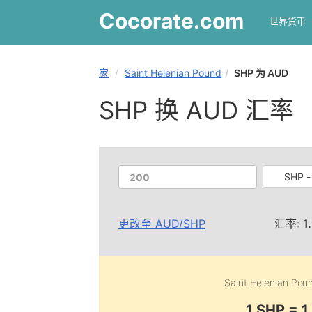
Cocorate
.com
世界货币
家
Saint Helenian Pound
SHP 为 AUD
SHP 换 AUD 汇率
SHP -
更改至
AUD
/
SHP
汇率:
1
Saint Helenian Pou
1 SHP = 