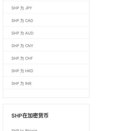
SHP 为 JPY
SHP 为 CAD
SHP 为 AUD
SHP 为 CNY
SHP 为 CHF
SHP 为 HKD
SHP 为 INR
SHP在加密货币
SHP to Bitcoin