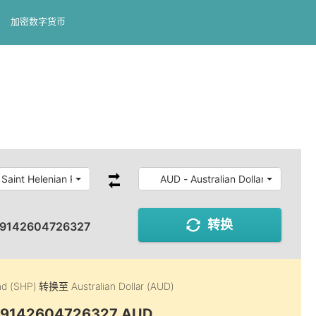
加密数字货币
 Saint Helenian Pound
AUD - Australian Dollar
转换
.9142604726327
nd (SHP)
转换至
Australian Dollar (AUD)
1.9142604726327 AUD