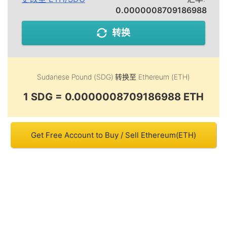
0.0000008709186988
转换
Sudanese Pound (SDG)
转换至
Ethereum (ETH)
1 SDG = 0.0000008709186988 ETH
Get Free Account to Buy / Sell Ethereum(ETH)