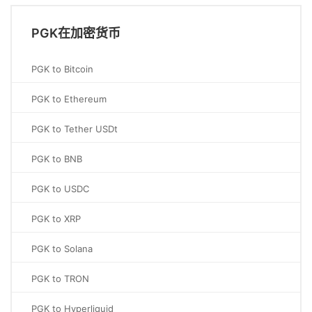
PGK在加密货币
PGK to Bitcoin
PGK to Ethereum
PGK to Tether USDt
PGK to BNB
PGK to USDC
PGK to XRP
PGK to Solana
PGK to TRON
PGK to Hyperliquid