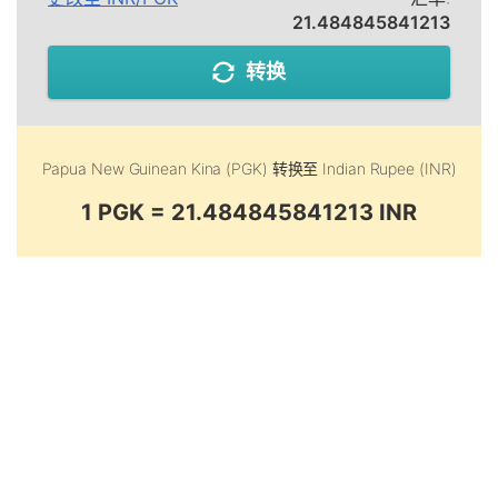
21.484845841213
转换
Papua New Guinean Kina (PGK)
转换至
Indian Rupee (INR)
1 PGK = 21.484845841213 INR