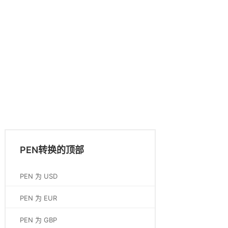
PEN转换的顶部
PEN 为 USD
PEN 为 EUR
PEN 为 GBP