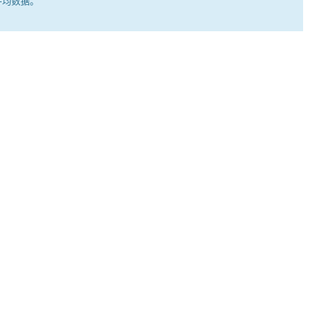
平均数据。