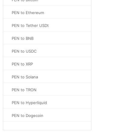
PEN to Ethereum
PEN to Tether USDt
PEN to BNB
PEN to USDC
PEN to XRP
PEN to Solana
PEN to TRON
PEN to Hyperliquid
PEN to Dogecoin