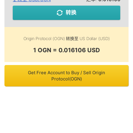
转换
Origin Protocol (OGN)
转换至
US Dollar (USD)
1 OGN = 0.016106 USD
Get Free Account to Buy / Sell Origin
Protocol(OGN)