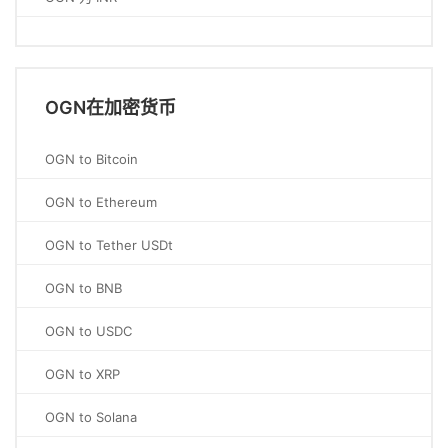
OGN在加密货币
OGN to Bitcoin
OGN to Ethereum
OGN to Tether USDt
OGN to BNB
OGN to USDC
OGN to XRP
OGN to Solana