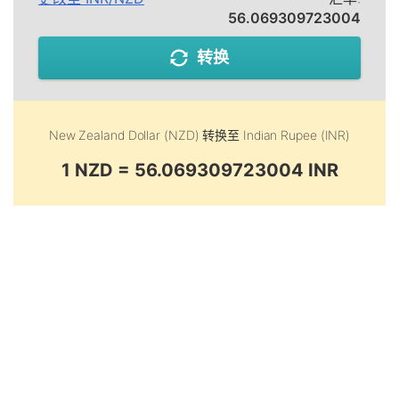
56.069309723004
转换
New Zealand Dollar (NZD)
转换至
Indian Rupee (INR)
1 NZD = 56.069309723004 INR