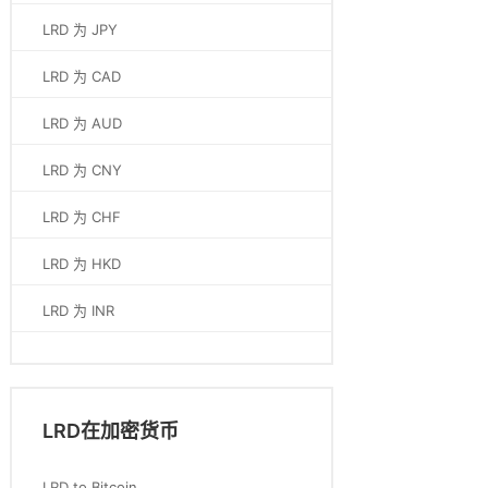
LRD 为 JPY
LRD 为 CAD
LRD 为 AUD
LRD 为 CNY
LRD 为 CHF
LRD 为 HKD
LRD 为 INR
LRD在加密货币
LRD to Bitcoin