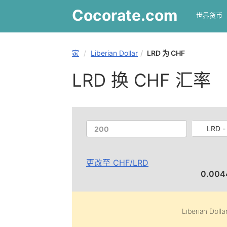
Cocorate
.com
世界货币
家
Liberian Dollar
LRD 为 CHF
LRD 换 CHF 汇率
LRD - 
更改至
CHF
/
LRD
0.004
Liberian Dolla