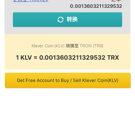
0.0013603211329532
转换
Klever Coin (KLV)
转换至
TRON (TRX)
1 KLV = 0.0013603211329532 TRX
Get Free Account to Buy / Sell Klever Coin(KLV)