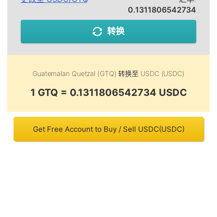
0.1311806542734
转换
Guatemalan Quetzal (GTQ)
转换至
USDC (USDC)
1 GTQ = 0.1311806542734 USDC
Get Free Account to Buy / Sell USDC(USDC)