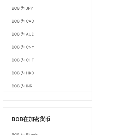
BOB 为 JPY
BOB 为 CAD
BOB 为 AUD
BOB 为 CNY
BOB 为 CHF
BOB 为 HKD
BOB 为 INR
BOB在加密货币
BOB to Bitcoin