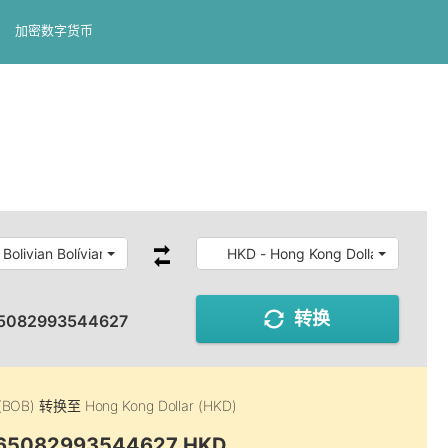
加密数字货币
Bolivian Bolíviano
HKD - Hong Kong Dollar
转换
5082993544627
 (BOB)
转换至
Hong Kong Dollar (HKD)
0.65082993544627 HKD