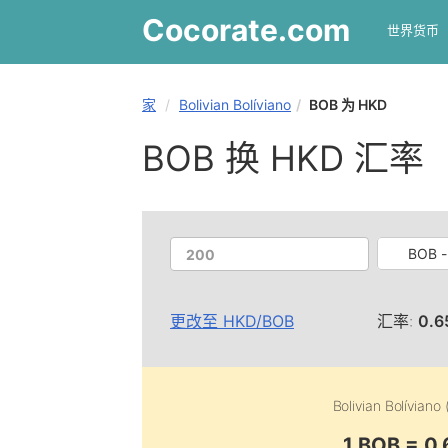
Cocorate
.com
世界货币
家
Bolivian Bolíviano
BOB 为 HKD
BOB 换 HKD 汇率
BOB - 
更改至
HKD
/
BOB
汇率:
0.6
Bolivian Bolíviano
1 BOB = 