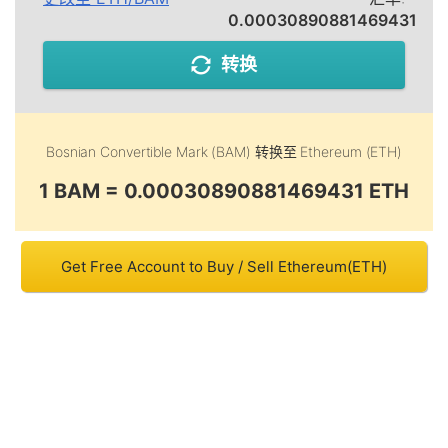
0.00030890881469431
转换
Bosnian Convertible Mark (BAM)
转换至
Ethereum (ETH)
1 BAM = 0.00030890881469431 ETH
Get Free Account to Buy / Sell Ethereum(ETH)