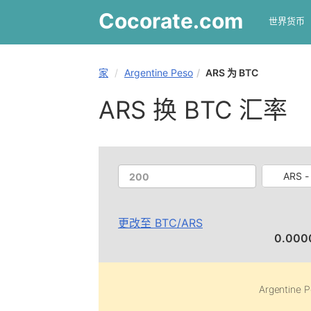
Cocorate
.com
世界货币
家
Argentine Peso
ARS 为 BTC
ARS 换 BTC 汇率
ARS -
更改至
BTC
/
ARS
0.000
Argentine 