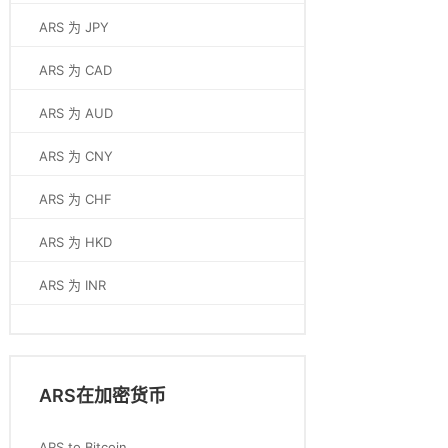
ARS 为 JPY
ARS 为 CAD
ARS 为 AUD
ARS 为 CNY
ARS 为 CHF
ARS 为 HKD
ARS 为 INR
ARS在加密货币
ARS to Bitcoin