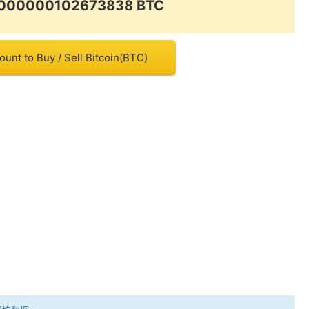
.0000000102673838 BTC
unt to Buy / Sell Bitcoin(BTC)