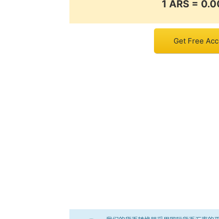
1 ARS = 0
Get Free Acco