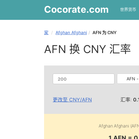
Cocorate
.com
世界货币
家
Afghan Afghani
AFN 为 CNY
AFN 换 CNY 汇率
AFN -
更改至
CNY
/
AFN
汇率:
0.
Afghan Afghani (AF
1 AFN = 