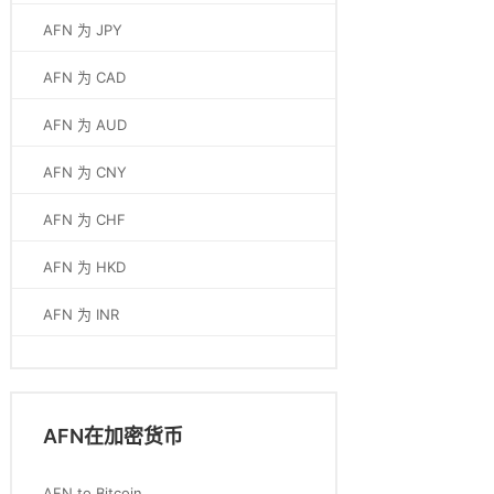
AFN 为 JPY
AFN 为 CAD
AFN 为 AUD
AFN 为 CNY
AFN 为 CHF
AFN 为 HKD
AFN 为 INR
AFN在加密货币
AFN to Bitcoin