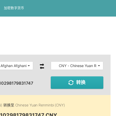
加密数字货币
 Afghan Afghani
CNY - Chinese Yuan Renminbi
转换
10298179831747
N)
转换至
Chinese Yuan Renminbi (CNY)
0.10298179831747 CNY