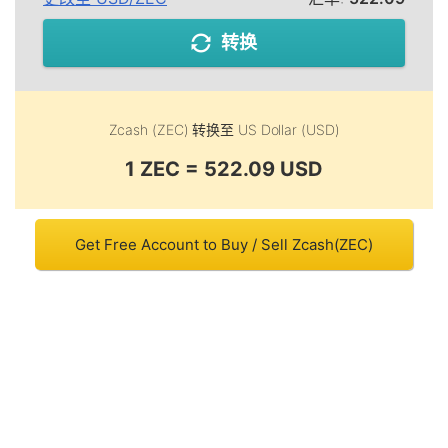
转换
Zcash (ZEC)
转换至
US Dollar (USD)
1 ZEC = 522.09 USD
Get Free Account to Buy / Sell Zcash(ZEC)