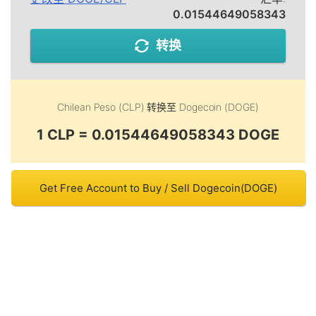
0.01544649058343
转换
Chilean Peso (CLP)
转换至
Dogecoin (DOGE)
1 CLP = 0.01544649058343 DOGE
Get Free Account to Buy / Sell Dogecoin(DOGE)