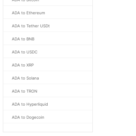
ADA to Ethereum
ADA to Tether USDt
ADA to BNB
ADA to USDC
ADA to XRP
ADA to Solana
ADA to TRON
ADA to Hyperliquid
ADA to Dogecoin