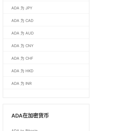
ADA 为 JPY
ADA 为 CAD
ADA 为 AUD
ADA 为 CNY
ADA 为 CHF
ADA 为 HKD
ADA 为 INR
ADA在加密货币
ADA to Bitcoin