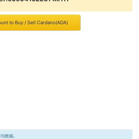
unt to Buy / Sell Cardano(ADA)
平均数据。